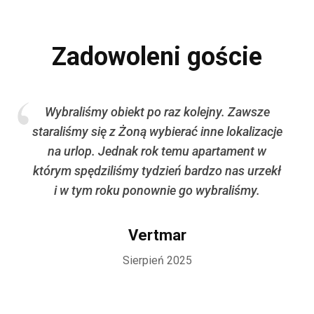
Zadowoleni goście
iekt po raz kolejny. Zawsze
Bardzo czysto, by
Żoną wybierać inne lokalizacje
nawet wanienk
nak rok temu apartament w
śmy tydzień bardzo nas urzekł
u ponownie go wybraliśmy.
L
Vertmar
Sierpień 2025