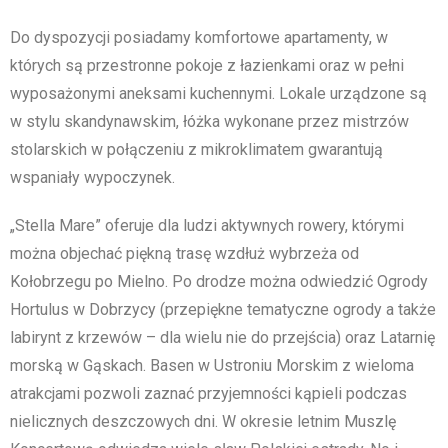
Do dyspozycji posiadamy komfortowe apartamenty, w
których są przestronne pokoje z łazienkami oraz w pełni
wyposażonymi aneksami kuchennymi. Lokale urządzone są
w stylu skandynawskim, łóżka wykonane przez mistrzów
stolarskich w połączeniu z mikroklimatem gwarantują
wspaniały wypoczynek.
„Stella Mare” oferuje dla ludzi aktywnych rowery, którymi
można objechać piękną trasę wzdłuż wybrzeża od
Kołobrzegu po Mielno. Po drodze można odwiedzić Ogrody
Hortulus w Dobrzycy (przepiękne tematyczne ogrody a także
labirynt z krzewów – dla wielu nie do przejścia) oraz Latarnię
morską w Gąskach. Basen w Ustroniu Morskim z wieloma
atrakcjami pozwoli zaznać przyjemności kąpieli podczas
nielicznych deszczowych dni. W okresie letnim Muszlę