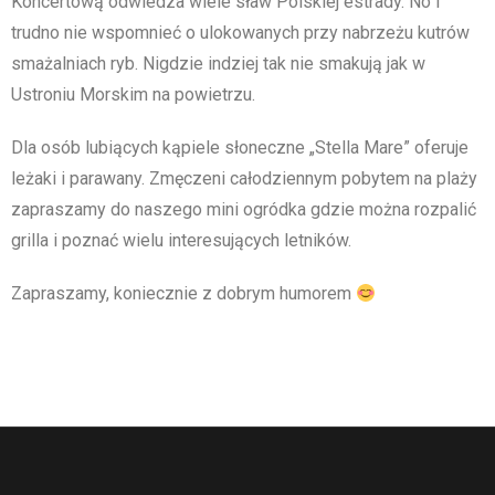
Koncertową odwiedza wiele sław Polskiej estrady. No i
trudno nie wspomnieć o ulokowanych przy nabrzeżu kutrów
smażalniach ryb. Nigdzie indziej tak nie smakują jak w
Ustroniu Morskim na powietrzu.
Dla osób lubiących kąpiele słoneczne „Stella Mare” oferuje
leżaki i parawany. Zmęczeni całodziennym pobytem na plaży
zapraszamy do naszego mini ogródka gdzie można rozpalić
grilla i poznać wielu interesujących letników.
Zapraszamy, koniecznie z dobrym humorem