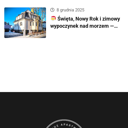
8 grudnia 2025
Święta, Nowy Rok i zimowy
wypoczynek nad morzem —
zaplanuj wyjątkowy pobyt w
Stella Mare