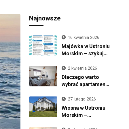
Najnowsze
16 kwietnia 2026
Majówka w Ustroniu
Morskim – szykuje
się wyjątkowa
atmosfera!
2 kwietnia 2026
Dlaczego warto
wybrać apartament
Stella Mare zamiast
hotelu?
27 lutego 2026
Wiosna w Ustroniu
Morskim –
dlaczego warto