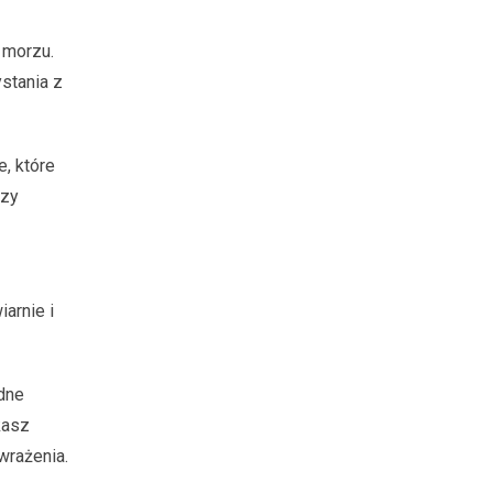
 morzu.
stania z
, które
czy
arnie i
odne
kasz
wrażenia.