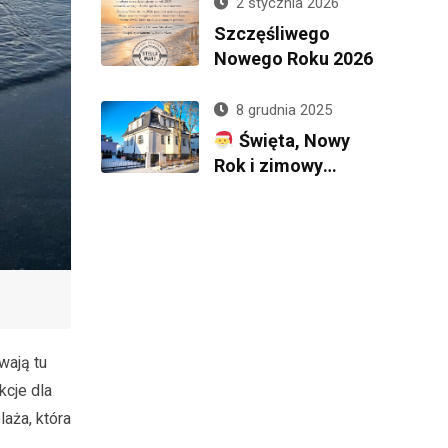
przyjechać nad
2 stycznia 2026
morze poza
Szczęśliwego
sezonem?
Nowego Roku 2026
8 grudnia 2025
Święta, Nowy
Rok i zimowy
wypoczynek nad
morzem — zaplanuj
wyjątkowy pobyt w
Stella Mare
wają tu
kcje dla
aża, która