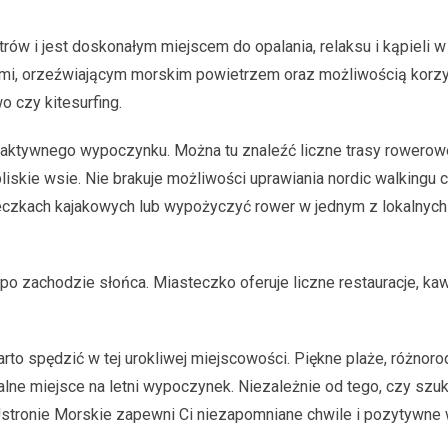
trów i jest doskonałym miejscem do opalania, relaksu i kąpieli w
ami, orzeźwiającym morskim powietrzem oraz możliwością korzy
o czy kitesurfing.
ów aktywnego wypoczynku. Można tu znaleźć liczne trasy rowerowe
skie wsie. Nie brakuje możliwości uprawiania nordic walkingu 
eczkach kajakowych lub wypożyczyć rower w jednym z lokalnych
po zachodzie słońca. Miasteczko oferuje liczne restauracje, kawi
rto spędzić w tej urokliwej miejscowości. Piękne plaże, różnor
dealne miejsce na letni wypoczynek. Niezależnie od tego, czy szu
Ustronie Morskie zapewni Ci niezapomniane chwile i pozytywne 