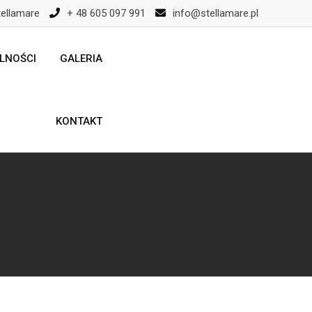
ellamare
+ 48 605 097 991
info@stellamare.pl
LNOŚCI
GALERIA
KONTAKT